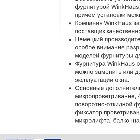
фурнитурой WinkHaus,
причем установки можн
Компания WinkHaus за
поставщик качественн
Немецкий производите
особое внимание разр
моделей фурнитуры дл
Фурнитура WinkHaus о
можно заменить или до
эксплуатации окна.
Основные дополнител
микропроветривание, 4
поворотно-откидной фу
фиксатор проветривани
микролифта, балконна