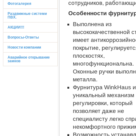
сотрудников, работающи
Фотогалерея
Особенности фурнитур
Раздвижные системи
ПВХ.
Выполнена из
АКЦИИ!!!
высококачественной с
Вопросы-Ответы
имеет антикоррозийно
покрытие, регулируется
Новости компании
плоскостях,
Аварийное открывание
замков
многофункциональна.
Оконные ручки выполн
металла.
Фурнитура WinkHaus 
уникальный механизм
регулировки, который
позволяет даже не
специалисту легко спр
некомфортного прижим
Возможность устанавли