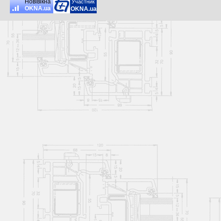
Новiвiкна
Участник
OKNA.ua
OKNA.ua