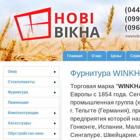
Главная
О нас
Цены
Серв
Фурнитура WINK
Окна
Стеклопакеты
Торговая марка "
WINKH
Фурнитура
Европы с 1854 года. Се
промышленная группа (х
Ламинация
г. Тельгте (Германия), 
Комплектующие
предприятия которой нах
Аксессуары
Гонконге, Испании, Мал
Обустройство окна
Сингапуре, Швейцарии.