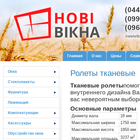
Главная
О нас
Цены
Серв
Ролеты тканевые
Окна
Стеклопакеты
Тканевые ролеты
помог
внутреннего дизайна Ва
Фурнитура
вас невероятным выборо
Ламинация
Основные параметры
Комплектующие
Диаметр вала
18 мм
Максимальная ширина
1750 мм
Аксессуары
Максимальная висота
1850 мм
Обустройство окна
2
3237 м
Максимальная площадь