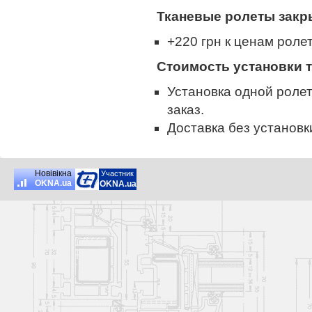
Тканевые ролеты закр
+220 грн к ценам роле
Стоимость установки 
Установка одной ролет
заказ.
Доставка без установки
Новiвiкна
Участник
OKNA.ua
OKNA.ua