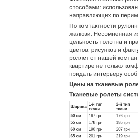
способами: использован
направляющих по перим
По компактности рулон
жалюзи. Несомненная и
цельность полотна и пр
цветов, рисунков и фак
роллет от нашей компан
квартире не только ком
придать интерьеру особ
Цены на тканевые рол
Тканевые ролеты сист
1-й тип
2-й тип
Ширина
ткани
ткани
50 см
167 грн
176 грн
55 см
178 грн
195 грн
60 см
190 грн
207 грн
65 см
201 грн
219 грн